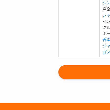
シ
声楽
ジ
イ
グ
ボー
合唱
ジ
ゴ