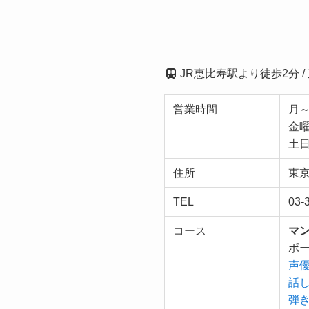
JR恵比寿駅より徒歩2分 
営業時間
月～
金曜
土日
住所
東京
TEL
03-
コース
マ
ボー
声優
話し
弾