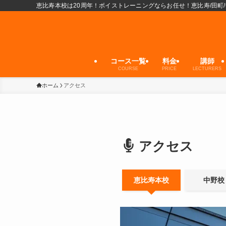
恵比寿本校は20周年！ボイストレーニングならお任せ！恵比寿/田町/
コース一覧
料金
講師
COURSE
PRICE
LECTURERS
ホーム
アクセス
アクセス
恵比寿本校
中野校