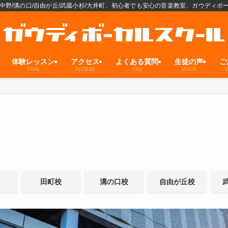
中野/溝の口/自由が丘/武蔵小杉/大井町、初心者でも安心の音楽教室、ガウディボ
体験レッスン
アクセス
よくある質問
生徒の声
ご
TRIAL
ACCESS
FAQ
VOICE
G
田町校
溝の口校
自由が丘校