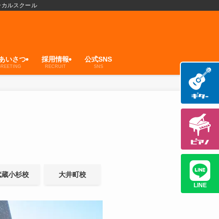
ーカルスクール
あいさつ
採用情報
公式SNS
REETING
RECRUIT
SNS
武蔵小杉校
大井町校
LINE